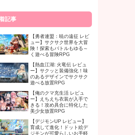
着記事
【勇者連盟：暁の遠征 レビ
ュー】サクサク世界を大冒
険！探索もバトルもゆる～
く遊べる冒険RPG
【熱血江湖: 火竜伝 レビュ
ー】サクッと装備強化！味
のあるデザインでサクサク
遊べる放置RPG
【俺のクマ充生活 レビュ
ー】えちえち衣装が入手で
きる！攻め具合に特化した
美少女放置RPG
【デジモンUP レビュー】
育成して進化！ドット絵デ
ジモンが可愛らしいお手軽