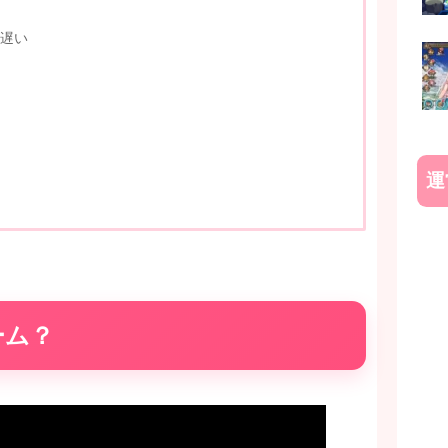
遅い
運
ーム？