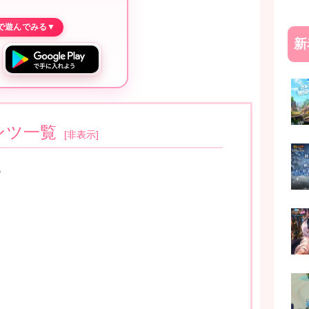
新
ンツ一覧
[
非表示
]
？