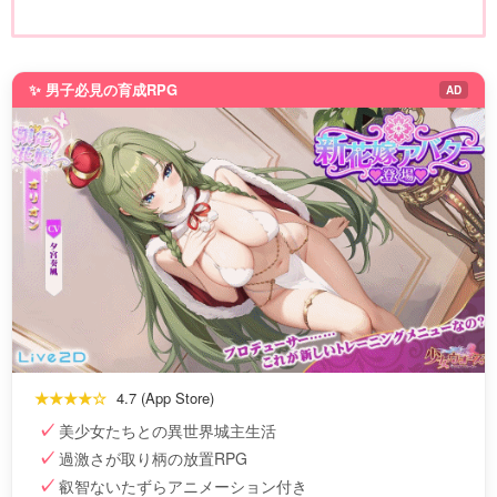
✨ 男子必見の育成RPG
AD
★★★★☆
4.7 (App Store)
美少女たちとの異世界城主生活
過激さが取り柄の放置RPG
叡智ないたずらアニメーション付き