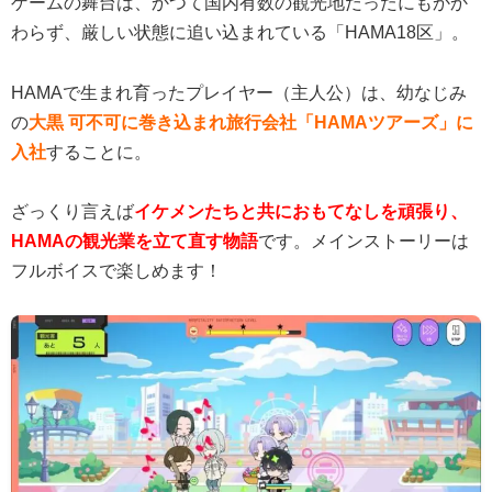
ゲームの舞台は、かつて国内有数の観光地だったにもかか
わらず、厳しい状態に追い込まれている「HAMA18区」。
HAMAで生まれ育ったプレイヤー（主人公）は、幼なじみ
の
大黒 可不可に巻き込まれ旅行会社「HAMAツアーズ」に
入社
することに。
ざっくり言えば
イケメンたちと共におもてなしを頑張り、
HAMAの観光業を立て直す物語
です。メインストーリーは
フルボイスで楽しめます！