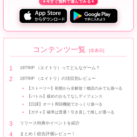
コンテンツ一覧
[
非表示
]
18TRIP （エイトリ）ってどんなゲーム？
18TRIP （エイトリ）の項目別レビュー
【ストーリー】初期から全解放！物語のみでも遊べる
【バトル】緩めのおもてなしディフェンス
【日課】オート周回機能でさっくり遊べる
【ガチャ】確率は普通！引き直しで推しが選べる
リリース特典やイベントを紹介
まとめ丨総合評価レビュー！