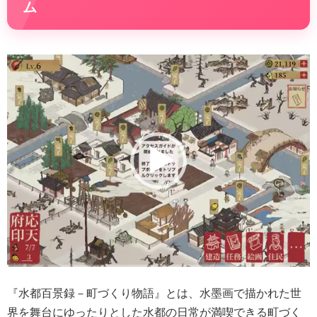
ム
動
画
プ
レ
ー
ヤ
ー
『水都百景録－町づくり物語』とは、水墨画で描かれた世
界を舞台にゆったりとした水都の日常が満喫できる町づく