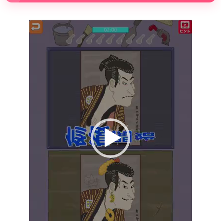
動
画
プ
レ
ー
ヤ
ー