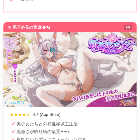
✨ 男子必見の育成RPG
AD
★★★★☆
4.7 (App Store)
美少女たちとの異世界城主生活
過激さが取り柄の放置RPG
叡智ないたずらアニメーション付き