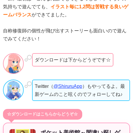
気持ちで遊んでても、
イラスト毎に1,2問は苦戦する良いゲ
ームバランス
ができてました。
自称修復師の個性が飛び出すストーリーも面白いので遊ん
でみてください！
ダウンロードは下からどうぞです☆
Twitter（
@ShiruruApp
）もやってるよ。最
新ゲームのこと呟くのでフォローしてね♪
☆ダウンロードはこちらからどうぞ☆
ポケット美術館～間違い探しゲ