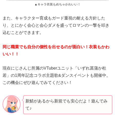
▲キャラ衣装もめちゃかわいい！
また、キャラクター育成もガード重視の耐える方針した
り、とにかく会心と会心ダメを盛ってロマンの一撃を叩き
込むことができます。
同じ職業でも自分の個性を出せるのが面白い！衣装もかわ
いい！！
現在にじさんじ所属のVTuberユニット「いずれ菖蒲か杜
若」の1周年記念コラボ主題歌&ダンスイベントも開催中。
この機会にぜひ遊んでみてください！
新鯖があるから新規でも安心だよ！遊んでみ
て♪