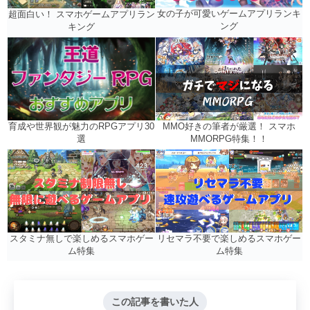
女の子が可愛いゲームアプリランキ
超面白い！ スマホゲームアプリラン
ング
キング
MMO好きの筆者が厳選！ スマホ
育成や世界観が魅力のRPGアプリ30
MMORPG特集！！
選
リセマラ不要で楽しめるスマホゲー
スタミナ無しで楽しめるスマホゲー
ム特集
ム特集
この記事を書いた人