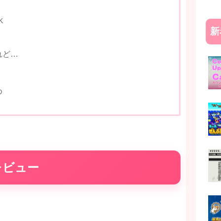
K
新
れど…
め
レビュー