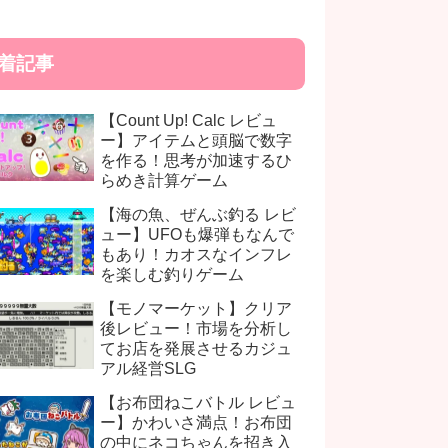
着記事
【Count Up! Calc レビュ
ー】アイテムと頭脳で数字
を作る！思考が加速するひ
らめき計算ゲーム
【海の魚、ぜんぶ釣る レビ
ュー】UFOも爆弾もなんで
もあり！カオスなインフレ
を楽しむ釣りゲーム
【モノマーケット】クリア
後レビュー！市場を分析し
てお店を発展させるカジュ
アル経営SLG
【お布団ねこバトル レビュ
ー】かわいさ満点！お布団
の中にネコちゃんを招き入