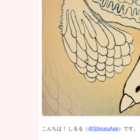
こんちは！ しるる（
@ShiruruApp
）です。