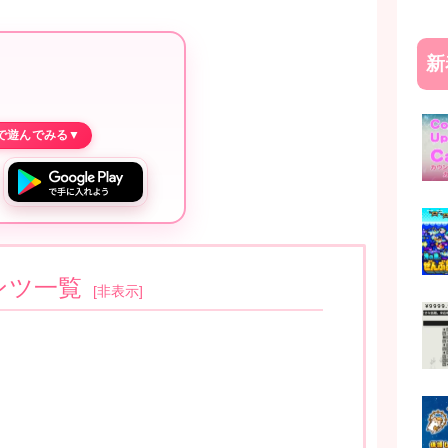
新
ンツ一覧
[
非表示
]