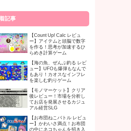
着記事
【Count Up! Calc レビュ
ー】アイテムと頭脳で数字
を作る！思考が加速するひ
らめき計算ゲーム
【海の魚、ぜんぶ釣る レビ
ュー】UFOも爆弾もなんで
もあり！カオスなインフレ
を楽しむ釣りゲーム
【モノマーケット】クリア
後レビュー！市場を分析し
てお店を発展させるカジュ
アル経営SLG
【お布団ねこバトル レビュ
ー】かわいさ満点！お布団
の中にネコちゃんを招き入