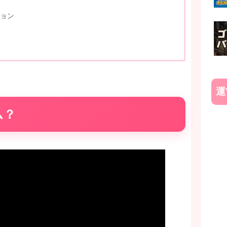
ョン
運
ム？