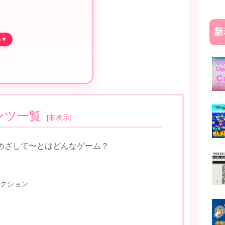
新
ンツ一覧
[
非表示
]
めざして〜とはどんなゲーム？
クション
！