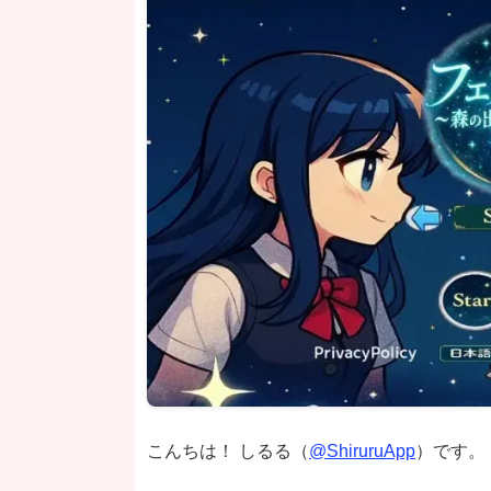
こんちは！ しるる（
@ShiruruApp
）です。