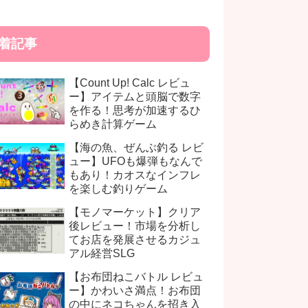
着記事
【Count Up! Calc レビュ
ー】アイテムと頭脳で数字
を作る！思考が加速するひ
らめき計算ゲーム
【海の魚、ぜんぶ釣る レビ
ュー】UFOも爆弾もなんで
もあり！カオスなインフレ
を楽しむ釣りゲーム
【モノマーケット】クリア
後レビュー！市場を分析し
てお店を発展させるカジュ
アル経営SLG
【お布団ねこバトル レビュ
ー】かわいさ満点！お布団
の中にネコちゃんを招き入