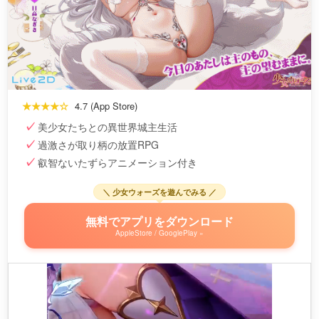
★★★★☆
4.7 (App Store)
美少女たちとの異世界城主生活
過激さが取り柄の放置RPG
叡智ないたずらアニメーション付き
＼ 少女ウォーズを遊んでみる ／
無料でアプリをダウンロード
AppleStore / GooglePlay »