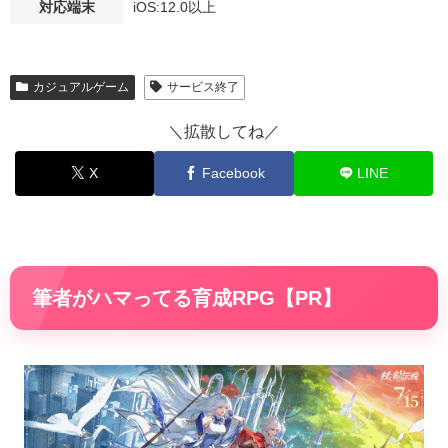
対応端末
iOS:12.0以上
カジュアルゲーム
サービス終了
＼拡散してね／
X
Facebook
LINE
筆者がハマってる育成RPG【PR】