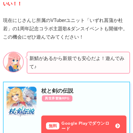
いい！！
現在にじさんじ所属のVTuberユニット「いずれ菖蒲か杜
若」の1周年記念コラボ主題歌&ダンスイベントも開催中。
この機会にぜひ遊んでみてください！
新鯖があるから新規でも安心だよ！遊んでみ
て♪
杖と剣の伝説
異世界冒険RPG
Google Playでダウンロ
無料
ード