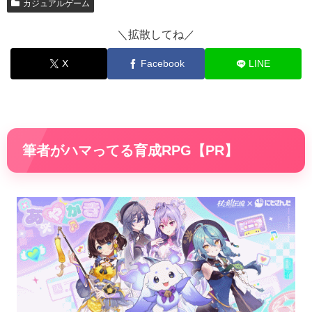
カジュアルゲーム
＼拡散してね／
X
Facebook
LINE
筆者がハマってる育成RPG【PR】