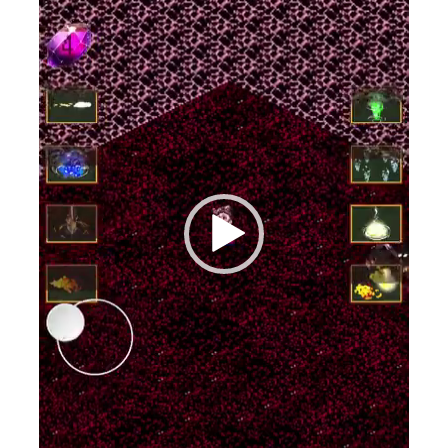
動
画
プ
レ
ー
ヤ
ー