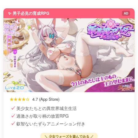
✨ 男子必見の育成RPG
AD
★★★★☆
4.7 (App Store)
美少女たちとの異世界城主生活
過激さが取り柄の放置RPG
叡智ないたずらアニメーション付き
＼ 少女ウォーズを遊んでみる ／