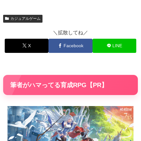
カジュアルゲーム
＼拡散してね／
X
Facebook
LINE
筆者がハマってる育成RPG【PR】