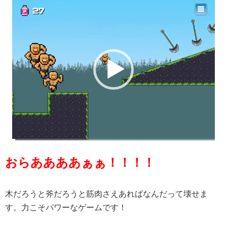
動
画
プ
レ
ー
ヤ
ー
おらああああぁぁ！！！！
木だろうと斧だろうと筋肉さえあればなんだって壊せま
す。力こそパワーなゲームです！