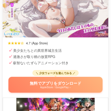
★★★★☆
4.7 (App Store)
美少女たちとの異世界城主生活
過激さが取り柄の放置RPG
叡智ないたずらアニメーション付き
＼ 少女ウォーズを遊んでみる ／
無料でアプリをダウンロード
AppleStore / GooglePlay »