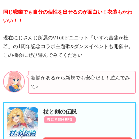
同じ職業でも自分の個性を出せるのが面白い！衣装もかわ
いい！！
現在にじさんじ所属のVTuberユニット「いずれ菖蒲か杜
若」の1周年記念コラボ主題歌&ダンスイベントも開催中。
この機会にぜひ遊んでみてください！
新鯖があるから新規でも安心だよ！遊んでみ
て♪
杖と剣の伝説
異世界冒険RPG