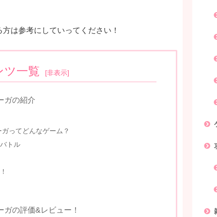
る方は参考にしていってください！
ンツ一覧
[
非表示
]
ーガの紹介
ーガってどんなゲーム？
バトル
！
ーガの評価&レビュー！