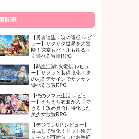
着記事
【勇者連盟：暁の遠征 レビ
ュー】サクサク世界を大冒
険！探索もバトルもゆる～
く遊べる冒険RPG
【熱血江湖: 火竜伝 レビュ
ー】サクッと装備強化！味
のあるデザインでサクサク
遊べる放置RPG
【俺のクマ充生活 レビュ
ー】えちえち衣装が入手で
きる！攻め具合に特化した
美少女放置RPG
【デジモンUP レビュー】
育成して進化！ドット絵デ
ジモンが可愛らしいお手軽