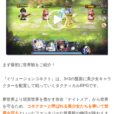
プ
レ
ー
ヤ
ー
まず最初に世界観をご紹介！
『イリュージョンコネクト』は、3×3の盤面に美少女キャラ
クターを配置して戦っていくタクティカルRPGです。
夢世界より現実世界を脅かす存在「ナイトメア」から世界
を守るため、
コネクターと呼ばれる美少女たちを率いて世
界を守る
といったファンタジーな世界観の物語が味わえま