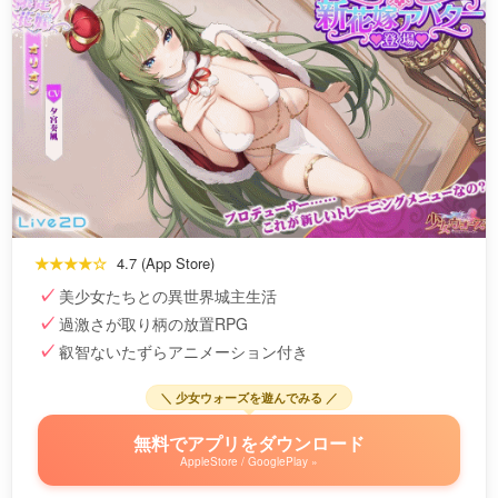
★★★★☆
4.7 (App Store)
美少女たちとの異世界城主生活
過激さが取り柄の放置RPG
叡智ないたずらアニメーション付き
＼ 少女ウォーズを遊んでみる ／
無料でアプリをダウンロード
AppleStore / GooglePlay »