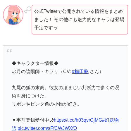
公式Twitterで公開されている情報をまとめ
ました！ その他にも魅力的なキャラは登場
予定ですっ
◆キャラクター情報◆
🌙月の陰陽師・キラリ（CV:
#横田彩
さん）
九尾の狐の末裔。彼女の凄まじい判断力で多くの呪
術を身につけた。
リボンやピンク色の小物が好き。
▼事前登録受付中🌙
https://t.co/h03qvrCjMG
#幻妖物
語
pic.twitter.com/sFfCWJWXfO