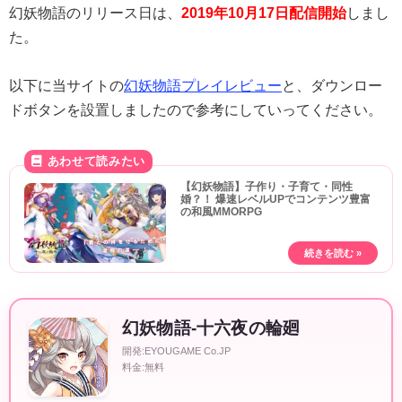
幻妖物語のリリース日は、
2019年10月17日配信開始
しまし
た。
以下に当サイトの
幻妖物語プレイレビュー
と、ダウンロー
ドボタンを設置しましたので参考にしていってください。
【幻妖物語】子作り・子育て・同性
婚？！ 爆速レベルUPでコンテンツ豊富
の和風MMORPG
幻妖物語-十六夜の輪廻
開発:EYOUGAME Co.JP
料金:無料