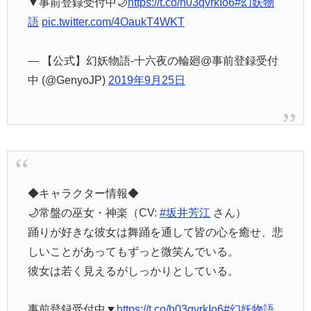
— 【公式】幻妖物語-十六夜の輪廻@事前登録受付
中 (@GenyoJP)
2019年9月25日
◆キャラクター情報◆
🌙常盤の巫女・神楽（CV:
#坂井芳江
さん）
踊りが好きな彼女は舞踊を通して皆の心を癒せ、悲
しいことがあってもずっと微笑んでいる。
彼女は若く見えるがしっかりとしている。
事前登録受付中▼
https://t.co/h03qvrkIo6
#幻妖物語
pic.twitter.com/uzDdrF9552