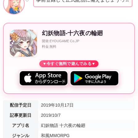
幻妖物語-十六夜の輪廻
開発:EYOUGAME Co.JP
料金:無料
配信予定日
2019年10月17日
記事更新日
2019/10/7
アプリ名
幻妖物語 十六夜の輪廻
ジャンル
和風MMORPG
販売価格
基本プレイ無料（アイテム課金有）