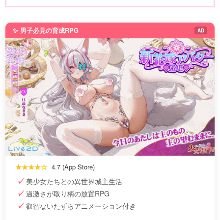
✨ 男子必見の育成RPG
AD
★★★★☆
4.7 (App Store)
美少女たちとの異世界城主生活
過激さが取り柄の放置RPG
叡智ないたずらアニメーション付き