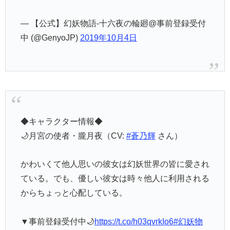
— 【公式】幻妖物語-十六夜の輪廻@事前登録受付
中 (@GenyoJP)
2019年10月4日
◆キャラクター情報◆
🌙月宮の使者・朧月夜（CV:
#蒼乃輝
さん）
かわいくて他人思いの彼女は幻妖世界の皆に愛され
ている。でも、優しい彼女は時々他人に利用される
からちょっと心配している。
▼事前登録受付中🌙
https://t.co/h03qvrkIo6
#幻妖物
語
pic.twitter.com/geaTOeZZ3S