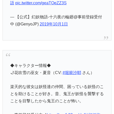
— 【公式】幻妖物語-十六夜の輪廻@事前登録受付
中 (@GenyoJP)
2019年10月1日
◆キャラクター情報◆
🌙花吹雪の巫女・夏音（CV:
#堀籠沙耶
さん）
楽天的な彼女は妖怪達の仲間、困っている妖怪のこ
とを助けることが好き。昔、鬼王が妖怪を襲撃する
ことを目撃したから鬼王のことが怖い。
▼事前登録受付中🌙
https://t.co/h03qvrkIo6
#幻妖物
語
pic.twitter.com/4OaukT4WKT