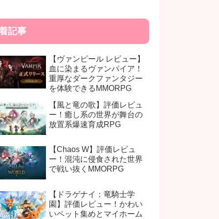
着記事
【ヴァンピール レビュー】
血に染まるヴァンパイア！
重厚なダークファンタジー
を体験できるMMORPG
【風と竜の歌】評価レビュ
ー！癒し系の世界が舞台の
放置系爆速育成RPG
【Chaos W】評価レビュ
ー！混沌に侵食された世界
で戦い抜くMMORPG
【ドラゲナイ：竜騎士学
園】評価レビュー！かわい
いペット集めとマイホーム