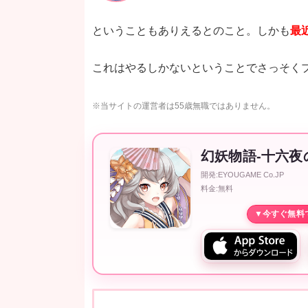
ということもありえるとのこと。しかも
最
これはやるしかないということでさっそく
※当サイトの運営者は55歳無職ではありません。
幻妖物語-十六夜
開発:EYOUGAME Co.JP
料金:無料