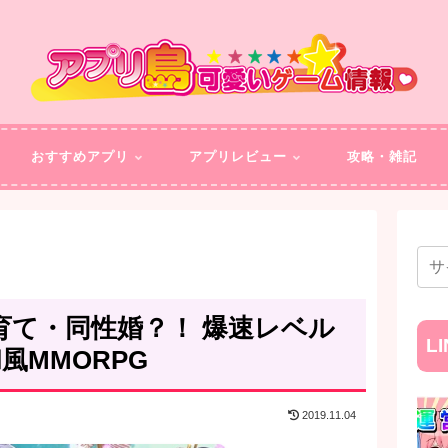
おすすめアプリ
アプリレビュー
攻略・雑記
育て・同性婚？！ 爆速レベル
L
風MMORPG
2019.11.04