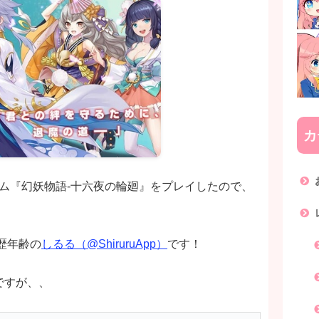
カ
ゲーム『幻妖物語-十六夜の輪廻』をプレイしたので、
歴年齢の
しるる（@ShiruruApp）
です！
ですが、、