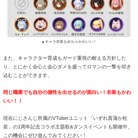
▲キャラ衣装もめちゃかわいい！
また、キャラクター育成もガード重視の耐える方針した
り、とにかく会心と会心ダメを盛ってロマンの一撃を叩き
込むことができます。
同じ職業でも自分の個性を出せるのが面白い！衣装もかわ
いい！！
現在にじさんじ所属のVTuberユニット「いずれ菖蒲か杜
若」の1周年記念コラボ主題歌&ダンスイベントも開催中。
この機会にぜひ遊んでみてください！