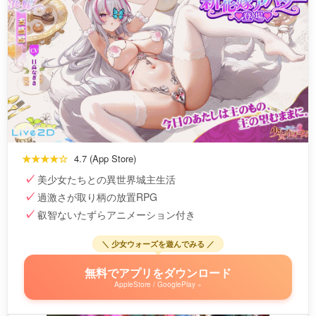
★★★★☆
4.7 (App Store)
美少女たちとの異世界城主生活
過激さが取り柄の放置RPG
叡智ないたずらアニメーション付き
＼ 少女ウォーズを遊んでみる ／
無料でアプリをダウンロード
AppleStore / GooglePlay »