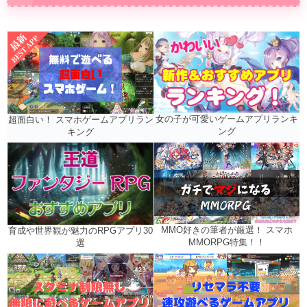
女の子が可愛いゲームアプリランキ
超面白い！ スマホゲームアプリラン
ング
キング
MMO好きの筆者が厳選！ スマホ
育成や世界観が魅力のRPGアプリ30
MMORPG特集！！
選