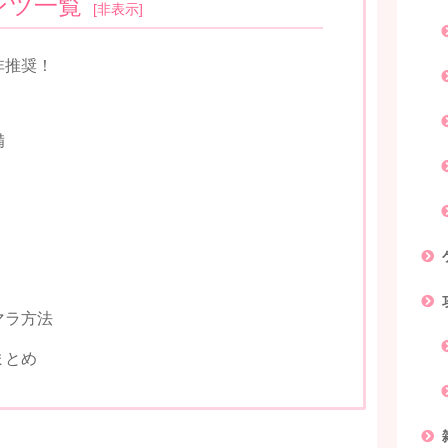
ンツ一覧
[
非表示
]
非推奨！
備
マラ方法
まとめ