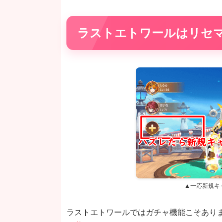
ラストエトワールはリセ
▲一応新規キ
ラストエトワールではガチャ機能こそあり