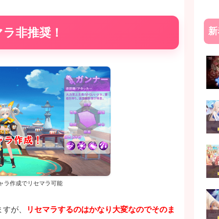
マラ非推奨！
新
ャラ作成でリセマラ可能
ますが、
リセマラするのはかなり大変なのでそのま