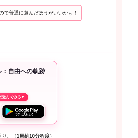
なので普通に遊んだほうがいいかも！
ル：自由への軌跡
通り。（
1周約10分程度
）