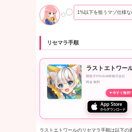
1%以下を狙うマゾ仕様
リセマラ手順
ラストエトワー
開発:EYOUGAME株式会社
料金:無料
ラストエトワールのリセマラ手順は以下の