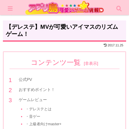
ホーム
レビュー
リズムゲーム
【デレステ】MVが可愛いアイマスのリズム
ゲーム！
2017.11.25
コンテンツ一覧
[
非表示
]
公式PV
おすすめポイント！
ゲームレビュー
・デレステとは
・音ゲー
・上級者向けmaster+