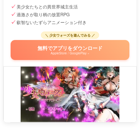
美少女たちとの異世界城主生活
過激さが取り柄の放置RPG
叡智ないたずらアニメーション付き
＼ 少女ウォーズを遊んでみる ／
無料でアプリをダウンロード
AppleStore / GooglePlay »