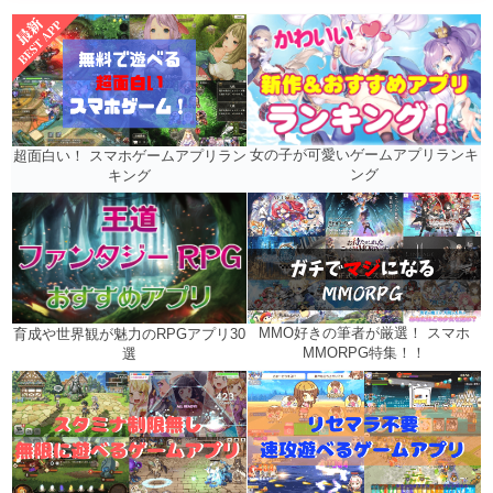
女の子が可愛いゲームアプリランキ
超面白い！ スマホゲームアプリラン
ング
キング
MMO好きの筆者が厳選！ スマホ
育成や世界観が魅力のRPGアプリ30
MMORPG特集！！
選