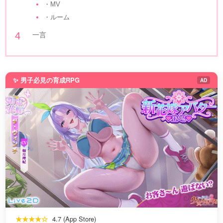
・MV
・ルーム
一言
✨ 男子必見の育成RPG
AD
★★★★☆
4.7 (App Store)