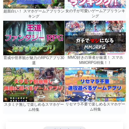
女の子が可愛いゲームアプリランキ
超面白い！ スマホゲームアプリラン
ング
キング
MMO好きの筆者が厳選！ スマホ
育成や世界観が魅力のRPGアプリ30
MMORPG特集！！
選
リセマラ不要で楽しめるスマホゲー
スタミナ無しで楽しめるスマホゲー
ム特集
ム特集