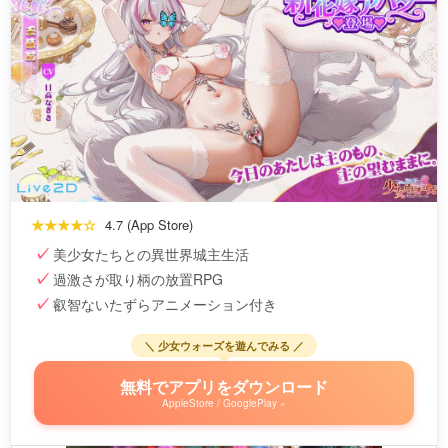
★★★★☆
4.7 (App Store)
美少女たちとの異世界城主生活
過激さが取り柄の放置RPG
叡智ないたずらアニメーション付き
＼ 少女ウォーズを遊んでみる ／
無料でアプリをダウンロード
AppleStore / GooglePlay »