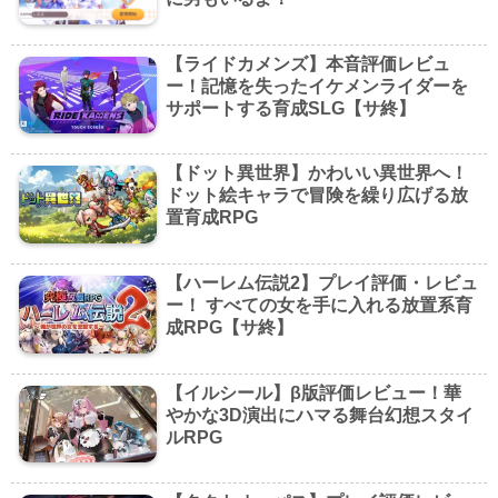
【ライドカメンズ】本音評価レビュ
ー！記憶を失ったイケメンライダーを
サポートする育成SLG【サ終】
【ドット異世界】かわいい異世界へ！
ドット絵キャラで冒険を繰り広げる放
置育成RPG
【ハーレム伝説2】プレイ評価・レビュ
ー！ すべての女を手に入れる放置系育
成RPG【サ終】
【イルシール】β版評価レビュー！華
やかな3D演出にハマる舞台幻想スタイ
ルRPG