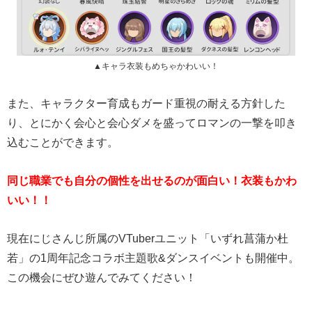
▲キャラ衣装もめちゃかわいい！
また、キャラクター育成もガード重視の耐える方針した
り、とにかく会心と会心ダメを盛ってロマンの一撃を叩き
込むことができます。
同じ職業でも自分の個性を出せるのが面白い！衣装もかわ
いい！！
現在にじさんじ所属のVTuberユニット「いずれ菖蒲か杜
若」の1周年記念コラボ主題歌&ダンスイベントも開催中。
この機会にぜひ遊んでみてください！