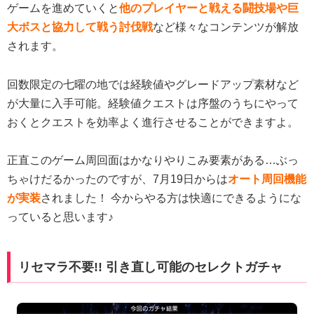
ゲームを進めていくと
他のプレイヤーと戦える闘技場や巨
大ボスと協力して戦う討伐戦
など様々なコンテンツが解放
されます。
回数限定の七曜の地では経験値やグレードアップ素材など
が大量に入手可能。経験値クエストは序盤のうちにやって
おくとクエストを効率よく進行させることができますよ。
正直このゲーム周回面はかなりやりこみ要素がある…ぶっ
ちゃけだるかったのですが、7月19日からは
オート周回機能
が実装
されました！ 今からやる方は快適にできるようにな
っていると思います♪
リセマラ不要!! 引き直し可能のセレクトガチャ