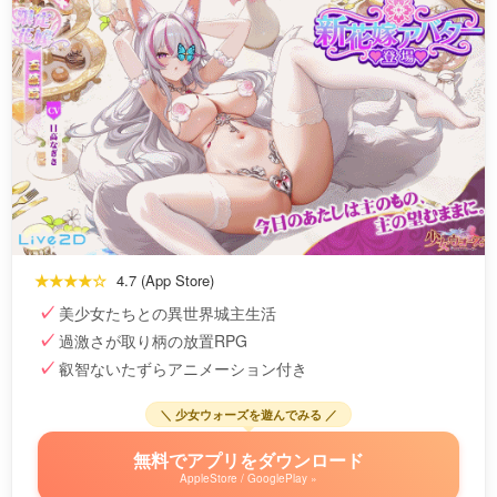
★★★★☆
4.7 (App Store)
美少女たちとの異世界城主生活
過激さが取り柄の放置RPG
叡智ないたずらアニメーション付き
＼ 少女ウォーズを遊んでみる ／
無料でアプリをダウンロード
AppleStore / GooglePlay »