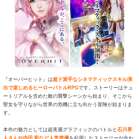
『オーバーヒット』は
超ド派手なシネマティックスキル演
出で楽しめるヒーローバトルRPG
です。ストーリーはチュ
ートリアルを含めた敵の襲撃シーンから始まり、そこから
聖女を守りながら世界の危機に立ち向かう冒険が始まりま
す。
本作の魅力としては超美麗グラフィックのバトルと
石川界
人さんや内田 彩など人気声優
を起用したストーリーが合わ