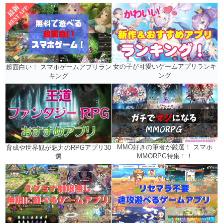
女の子が可愛いゲームアプリランキ
超面白い！ スマホゲームアプリラン
ング
キング
MMO好きの筆者が厳選！ スマホ
育成や世界観が魅力のRPGアプリ30
MMORPG特集！！
選