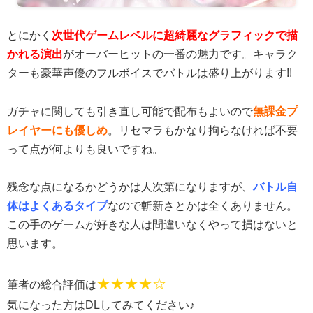
とにかく
次世代ゲームレベルに超綺麗なグラフィックで描
かれる演出
がオーバーヒットの一番の魅力です。キャラク
ターも豪華声優のフルボイスでバトルは盛り上がります!!
ガチャに関しても引き直し可能で配布もよいので
無課金プ
レイヤーにも優しめ
。リセマラもかなり拘らなければ不要
って点が何よりも良いですね。
残念な点になるかどうかは人次第になりますが、
バトル自
体は
よくあるタイプ
なので斬新さとかは全くありません。
この手のゲームが好きな人は間違いなくやって損はないと
思います。
★★★★☆
筆者の総合評価は
気になった方はDLしてみてください♪