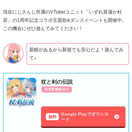
現在にじさんじ所属のVTuberユニット「いずれ菖蒲か杜
若」の1周年記念コラボ主題歌&ダンスイベントも開催中。
この機会にぜひ遊んでみてください！
新鯖があるから新規でも安心だよ！遊んでみ
て♪
杖と剣の伝説
異世界冒険RPG
Google Playでダウンロ
無料
ード