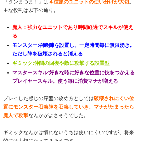
『ダンまつま！』は
４種類のユニットの使い分けが大切
。
主な役割は以下の通り。
魔人：強力なユニットであり時間経過でスキルが使え
る
モンスター:召喚陣を設置し、一定時間毎に無限湧き。
ただし陣を破壊されると消える
ギミック:仲間の回復や敵に攻撃する設置型
マスタースキル:好きな時に好きな位置に技をつかえる
プレイヤースキル。使う毎に消費マナが増える
プレイした感じの序盤の攻め方としては
破壊されにくい位
置にモンスター召喚陣を召喚していき、マナがたまったら
魔人で攻撃
なんかがよさそうでした。
ギミックなんかは慣れないうちは使いにくいですが、将来
的には大切になってきそうです。