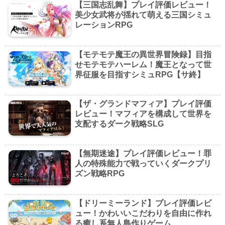
【三国志乱舞】プレイ評価レビュー！
美少女武将が揺れて萌える三国シミュ
レーションRPG
【モテモテ魔王の異世界冒険録】目指
せモテモテハーレム！魔王となって世
界征服を目指すシミュRPG【サ終】
【ザ・グランドマフィア】プレイ評価
レビュー！マフィアを構成して世界を
支配するダーク戦略SLG
【無期迷途】プレイ評価レビュー！罪
人の特殊能力で戦っていくダークプリ
ズン戦略RPG
【ドリーミーランド】プレイ評価レビ
ュー！かわいいこだわりを自由に作れ
る癒し系無人島作りゲーム