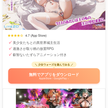
★★★★☆
4.7 (App Store)
美少女たちとの異世界城主生活
過激さが取り柄の放置RPG
叡智ないたずらアニメーション付き
＼ 少女ウォーズを遊んでみる ／
無料でアプリをダウンロード
AppleStore / GooglePlay »