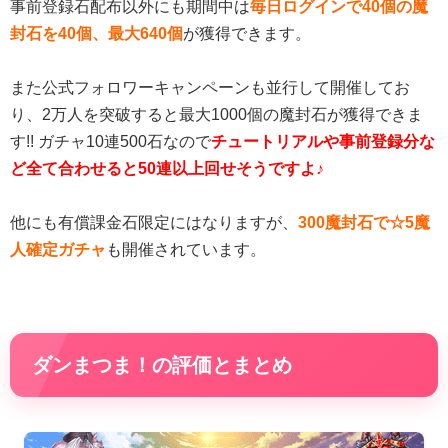
事前登録石配布以外にも期間中は
毎日ログインで40個の魔
封石を40個、最大640個
が獲得できます。
また公式フォロワーキャンペーンも並行して開催してお
り、2万人を突破すると最大1000個の魔封石が獲得できま
す!! ガチャ10連500石なので
チュートリアルや事前登録分な
ど全て合わせると50連以上回せそうですよ♪
他にも有償課金石限定にはなりますが、
300魔封石で☆5魔
人確定ガチャ
も開催されています。
ダンまつま！の評価とまとめ