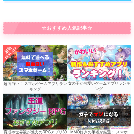
☆おすすめ人気記事☆
女の子が可愛いゲームアプリランキ
超面白い！ スマホゲームアプリラン
ング
キング
MMO好きの筆者が厳選！ スマホ
育成や世界観が魅力のRPGアプリ30