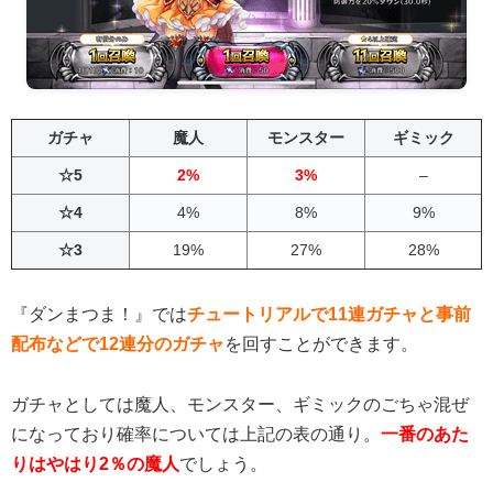
ガチャ
魔人
モンスター
ギミック
☆5
2%
3%
–
☆4
4%
8%
9%
☆3
19%
27%
28%
『ダンまつま！』では
チュートリアルで11連ガチャと事前
配布などで12連分のガチャ
を回すことができます。
ガチャとしては魔人、モンスター、ギミックのごちゃ混ぜ
になっており確率については上記の表の通り。
一番のあた
りはやはり2％の魔人
でしょう。