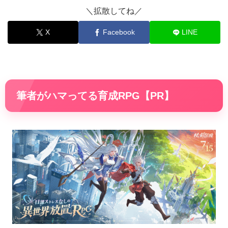
＼拡散してね／
X
Facebook
LINE
筆者がハマってる育成RPG【PR】