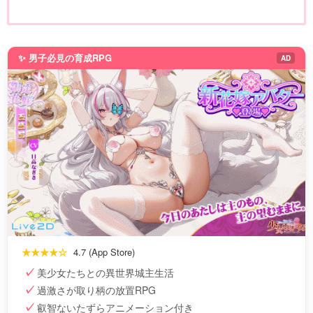
✨ 男子必見の育成RPG
AD
★★★★☆
4.7 (App Store)
美少女たちとの異世界城主生活
過激さが取り柄の放置RPG
叡智ないたずらアニメーション付き