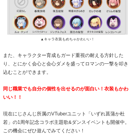
▲キャラ衣装もめちゃかわいい！
また、キャラクター育成もガード重視の耐える方針した
り、とにかく会心と会心ダメを盛ってロマンの一撃を叩き
込むことができます。
同じ職業でも自分の個性を出せるのが面白い！衣装もかわ
いい！！
現在にじさんじ所属のVTuberユニット「いずれ菖蒲か杜
若」の1周年記念コラボ主題歌&ダンスイベントも開催中。
この機会にぜひ遊んでみてください！