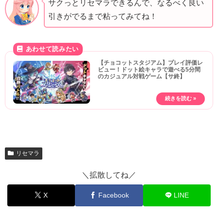
サクっとリセマラできるんで、なるべく良い
引きがでるまで粘ってみてね！
【チョコットスタジアム】プレイ評価レ
ビュー！ドット絵キャラで遊べる5分間
のカジュアル対戦ゲーム【サ終】
リセマラ
＼拡散してね／
X
Facebook
LINE