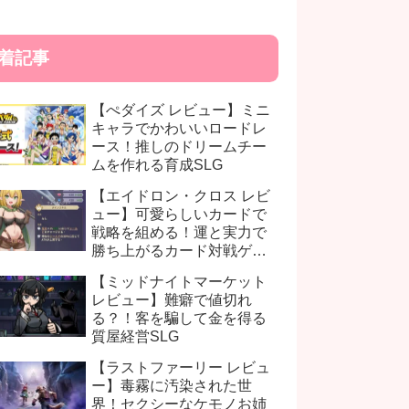
着記事
【ぺダイズ レビュー】ミニ
キャラでかわいいロードレ
ース！推しのドリームチー
ムを作れる育成SLG
【エイドロン・クロス レビ
ュー】可愛らしいカードで
戦略を組める！運と実力で
勝ち上がるカード対戦ゲー
ム
【ミッドナイトマーケット
レビュー】難癖で値切れ
る？！客を騙して金を得る
質屋経営SLG
【ラストファーリー レビュ
ー】毒霧に汚染された世
界！セクシーなケモノお姉