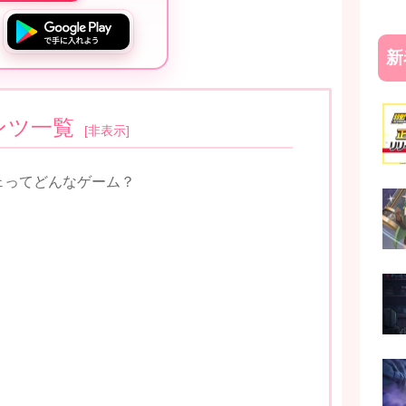
新
ンツ一覧
[
非表示
]
ェってどんなゲーム？