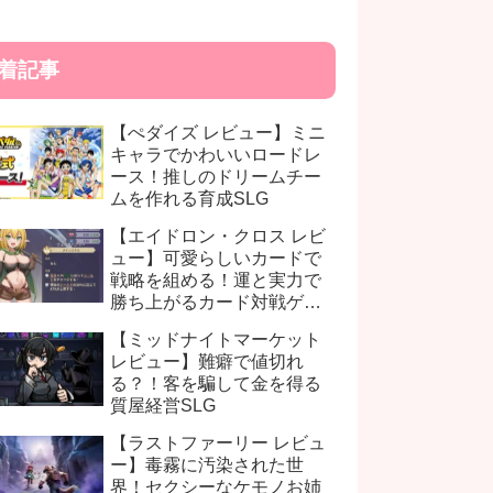
着記事
【ぺダイズ レビュー】ミニ
キャラでかわいいロードレ
ース！推しのドリームチー
ムを作れる育成SLG
【エイドロン・クロス レビ
ュー】可愛らしいカードで
戦略を組める！運と実力で
勝ち上がるカード対戦ゲー
ム
【ミッドナイトマーケット
レビュー】難癖で値切れ
る？！客を騙して金を得る
質屋経営SLG
【ラストファーリー レビュ
ー】毒霧に汚染された世
界！セクシーなケモノお姉