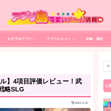
おすすめアプリ
アプリレビュー
攻略・雑記
ン
トル】4項目評価レビュー！武
L
略SLG
2024.11.07