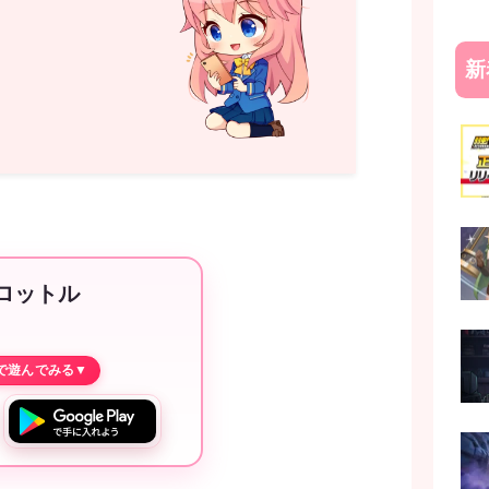
新
ロットル