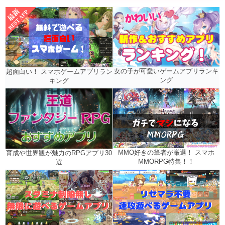
女の子が可愛いゲームアプリランキ
超面白い！ スマホゲームアプリラン
ング
キング
MMO好きの筆者が厳選！ スマホ
育成や世界観が魅力のRPGアプリ30
MMORPG特集！！
選