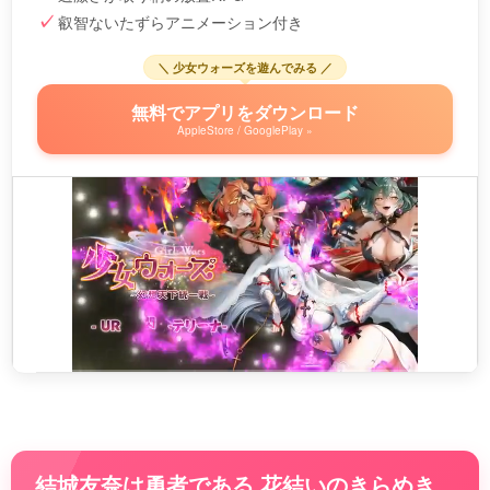
叡智ないたずらアニメーション付き
＼ 少女ウォーズを遊んでみる ／
無料でアプリをダウンロード
AppleStore / GooglePlay »
結城友奈は勇者である 花結いのきらめき