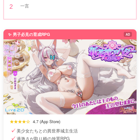
一言
✨ 男子必見の育成RPG
AD
★★★★☆
4.7 (App Store)
美少女たちとの異世界城主生活
過激さが取り柄の放置RPG