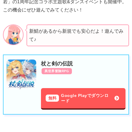
若」の1周年記念コラボ主題歌&ダンスイベントも開催中。
この機会にぜひ遊んでみてください！
新鯖があるから新規でも安心だよ！遊んでみ
て♪
杖と剣の伝説
異世界冒険RPG
Google Playでダウンロ
無料
ード