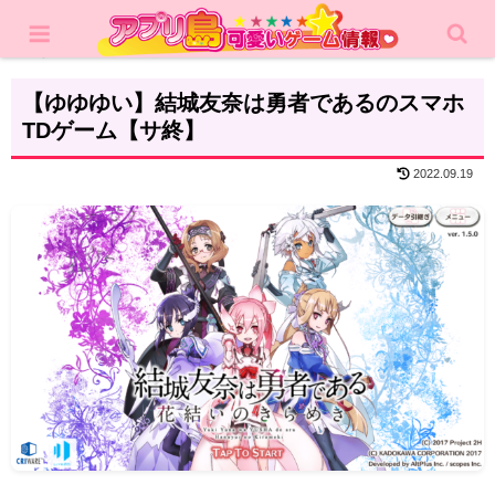
ホーム
レビュー
RPG
【ゆゆゆい】結城友奈は勇者であるのスマホ
TDゲーム【サ終】
2022.09.19