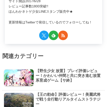
サイト開設2017/6/28
レビュー記事数1800突破!!
ほんわかネトゲ少女LINEスタンプ販売中★
更新情報はTwitterで発信しているのでフォローしてね！
関連カテゴリー
【野生少女 放置】プレイ評価レビュ
ー！かわいい仲間と共に突き進む放置
系育成ゲーム【サ終】
【王の勅命】評価レビュー！美麗武将
で戦う全行動リアルタイムストラテジ
ー