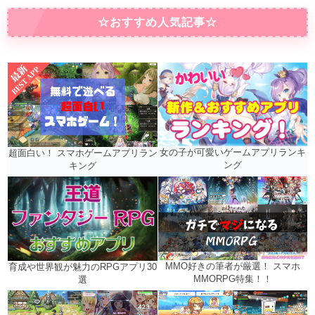
☆おすすめ人気記事☆
女の子が可愛いゲームアプリランキ
超面白い！ スマホゲームアプリラン
ング
キング
MMO好きの筆者が厳選！ スマホ
育成や世界観が魅力のRPGアプリ30
MMORPG特集！！
選