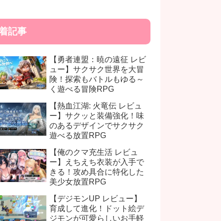
着記事
【勇者連盟：暁の遠征 レビ
ュー】サクサク世界を大冒
険！探索もバトルもゆる～
く遊べる冒険RPG
【熱血江湖: 火竜伝 レビュ
ー】サクッと装備強化！味
のあるデザインでサクサク
遊べる放置RPG
【俺のクマ充生活 レビュ
ー】えちえち衣装が入手で
きる！攻め具合に特化した
美少女放置RPG
【デジモンUP レビュー】
育成して進化！ドット絵デ
ジモンが可愛らしいお手軽