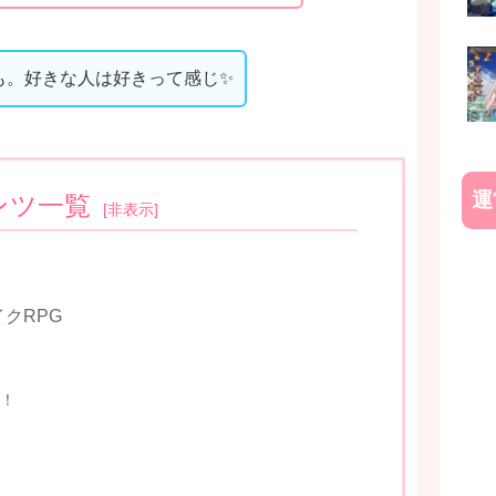
も。好きな人は好きって感じ✨
運
ンツ一覧
[
非表示
]
クRPG
！