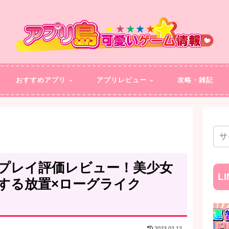
おすすめアプリ
アプリレビュー
攻略・雑記
プレイ評価レビュー！美少女
L
する放置×ローグライク
2023.02.12