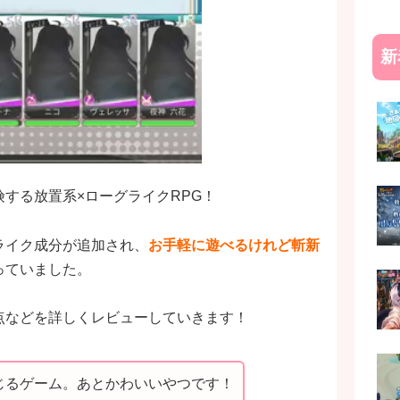
新
する放置系×ローグライクRPG！
ライク成分が追加され、
お手軽に遊べるけれど斬新
っていました。
点などを詳しくレビューしていきます！
じるゲーム。あとかわいいやつです！