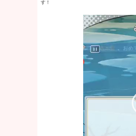
す！
動
画
プ
レ
ー
ヤ
ー