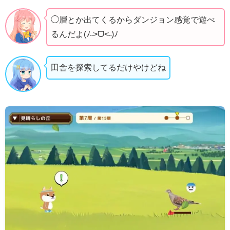
◯層とか出てくるからダンジョン感覚で遊べ
るんだよ(ﾉ˶>ᗜ​<˵)ﾉ
田舎を探索してるだけやけどね