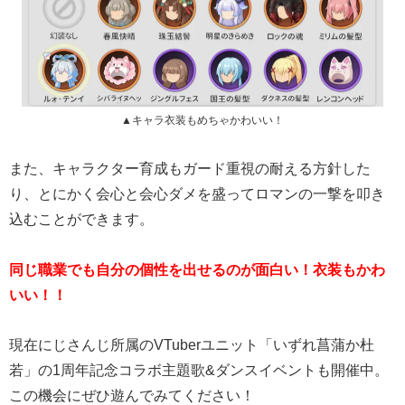
▲キャラ衣装もめちゃかわいい！
また、キャラクター育成もガード重視の耐える方針した
り、とにかく会心と会心ダメを盛ってロマンの一撃を叩き
込むことができます。
同じ職業でも自分の個性を出せるのが面白い！衣装もかわ
いい！！
現在にじさんじ所属のVTuberユニット「いずれ菖蒲か杜
若」の1周年記念コラボ主題歌&ダンスイベントも開催中。
この機会にぜひ遊んでみてください！