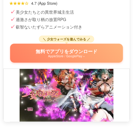
★★★★☆
4.7 (App Store)
美少女たちとの異世界城主生活
過激さが取り柄の放置RPG
叡智ないたずらアニメーション付き
＼ 少女ウォーズを遊んでみる ／
無料でアプリをダウンロード
AppleStore / GooglePlay »