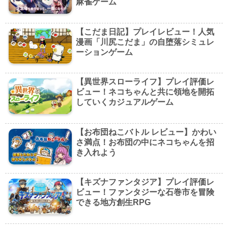
麻雀ゲーム
【こだま日記】プレイレビュー！人気
漫画「川尻こだま」の自堕落シミュレ
ーションゲーム
【異世界スローライフ】プレイ評価レ
ビュー！ネコちゃんと共に領地を開拓
していくカジュアルゲーム
【お布団ねこバトル レビュー】かわい
さ満点！お布団の中にネコちゃんを招
き入れよう
【キズナファンタジア】プレイ評価レ
ビュー！ファンタジーな石巻市を冒険
できる地方創生RPG