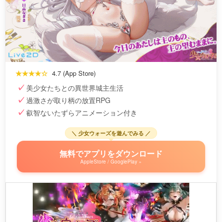
★★★★☆
4.7 (App Store)
美少女たちとの異世界城主生活
過激さが取り柄の放置RPG
叡智ないたずらアニメーション付き
＼ 少女ウォーズを遊んでみる ／
無料でアプリをダウンロード
AppleStore / GooglePlay »