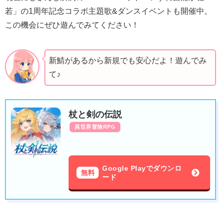
若」の1周年記念コラボ主題歌&ダンスイベントも開催中。
この機会にぜひ遊んでみてください！
新鯖があるから新規でも安心だよ！遊んでみ
て♪
杖と剣の伝説
異世界冒険RPG
Google Playでダウンロ
無料
ード