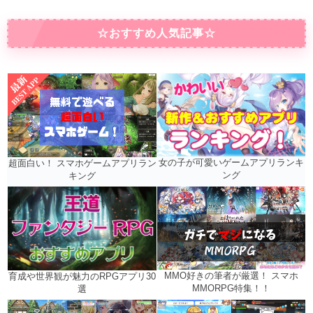
☆おすすめ人気記事☆
女の子が可愛いゲームアプリランキ
超面白い！ スマホゲームアプリラン
ング
キング
MMO好きの筆者が厳選！ スマホ
育成や世界観が魅力のRPGアプリ30
MMORPG特集！！
選