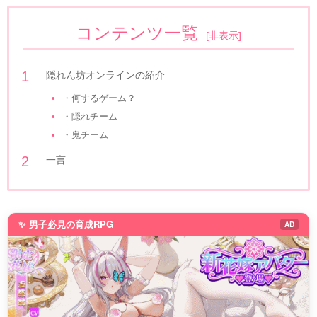
コンテンツ一覧
[
非表示
]
隠れん坊オンラインの紹介
・何するゲーム？
・隠れチーム
・鬼チーム
一言
✨ 男子必見の育成RPG
AD