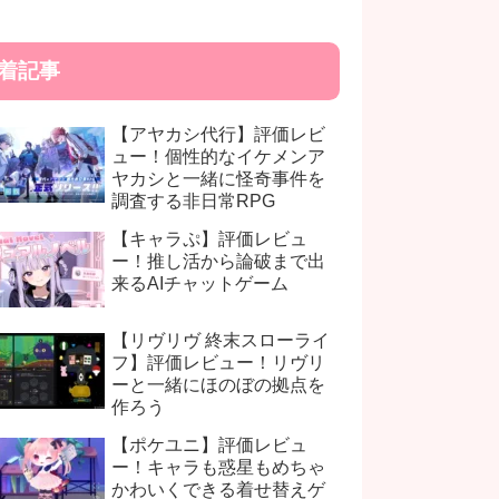
着記事
【アヤカシ代行】評価レビ
ュー！個性的なイケメンア
ヤカシと一緒に怪奇事件を
調査する非日常RPG
【キャラぷ】評価レビュ
ー！推し活から論破まで出
来るAIチャットゲーム
【リヴリヴ 終末スローライ
フ】評価レビュー！リヴリ
ーと一緒にほのぼの拠点を
作ろう
【ポケユニ】評価レビュ
ー！キャラも惑星もめちゃ
かわいくできる着せ替えゲ