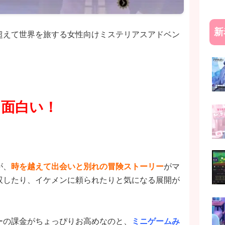
新
超えて世界を旅する女性向けミステリアスアドベン
ジ面白い！
が、
時を越えて出会いと別れの冒険ストーリー
がマ
双したり、イケメンに頼られたりと気になる展開が
ーの課金がちょっぴりお高めなのと、
ミニゲームみ