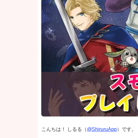
こんちは！ しるる（
@ShiruruApp
）です。