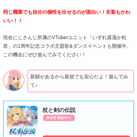
同じ職業でも自分の個性を出せるのが面白い！衣装もかわ
いい！！
現在にじさんじ所属のVTuberユニット「いずれ菖蒲か杜
若」の1周年記念コラボ主題歌&ダンスイベントも開催中。
この機会にぜひ遊んでみてください！
新鯖があるから新規でも安心だよ！遊んでみ
て♪
杖と剣の伝説
異世界冒険RPG