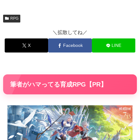
RPG
＼拡散してね／
X
Facebook
LINE
筆者がハマってる育成RPG【PR】