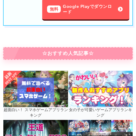
Google Playでダウンロ
無料
ード
☆おすすめ人気記事☆
女の子が可愛いゲームアプリランキ
超面白い！ スマホゲームアプリラン
ング
キング