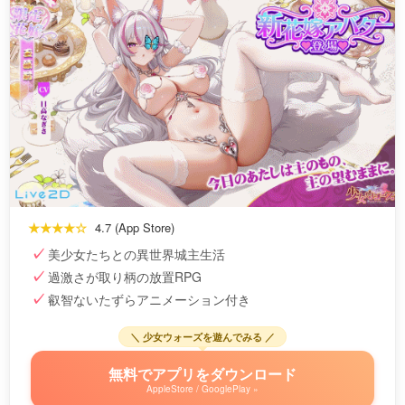
★★★★☆
4.7 (App Store)
美少女たちとの異世界城主生活
過激さが取り柄の放置RPG
叡智ないたずらアニメーション付き
＼ 少女ウォーズを遊んでみる ／
無料でアプリをダウンロード
AppleStore / GooglePlay »