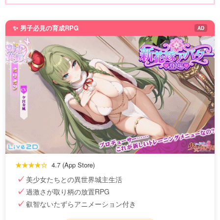
✨ 男子必見の育成RPG
AD
★★★★☆
4.7 (App Store)
美少女たちとの異世界城主生活
過激さが取り柄の放置RPG
叡智ないたずらアニメーション付き