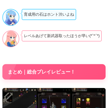
育成用の石はホント渋いよね
レベルあげて新武器取ったほうが早い(*´꒳`*)
まとめ｜総合プレイレビュー！