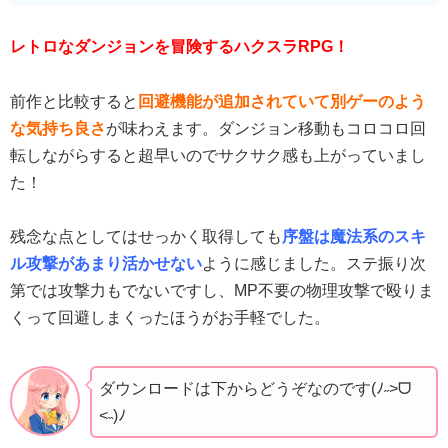
レトロなダンジョンを冒険するハクスラRPG！
前作と比較すると
回避機能が追加されていて別ゲーのよう
な気持ち良さ
が味わえます。ダンジョン移動もコロコロ回
転しながらすると超早いのでサクサク感も上がっていまし
た！
残念な点としてはせっかく取得しても
序盤は魔法系のスキ
ル攻撃があまり活かせない
ように感じました。ステ振り次
第では攻撃力もでないですし、MP不要の物理攻撃で殴りま
くって回避しまくったほうがお手軽でした。
ダウンロードは下からどうぞなのです(ﾉ˶>ᗜ​
<˵)ﾉ