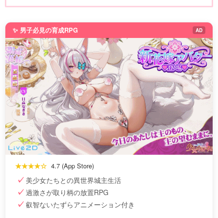
✨ 男子必見の育成RPG
AD
★★★★☆
4.7 (App Store)
美少女たちとの異世界城主生活
過激さが取り柄の放置RPG
叡智ないたずらアニメーション付き