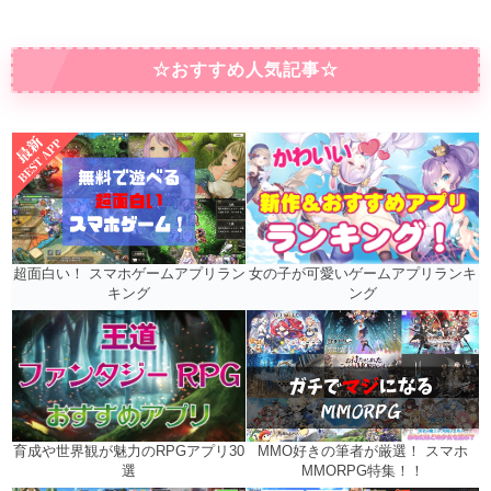
☆おすすめ人気記事☆
女の子が可愛いゲームアプリランキ
超面白い！ スマホゲームアプリラン
ング
キング
MMO好きの筆者が厳選！ スマホ
育成や世界観が魅力のRPGアプリ30
MMORPG特集！！
選