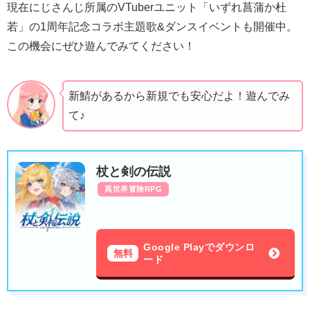
現在にじさんじ所属のVTuberユニット「いずれ菖蒲か杜
若」の1周年記念コラボ主題歌&ダンスイベントも開催中。
この機会にぜひ遊んでみてください！
新鯖があるから新規でも安心だよ！遊んでみ
て♪
杖と剣の伝説
異世界冒険RPG
Google Playでダウンロ
無料
ード