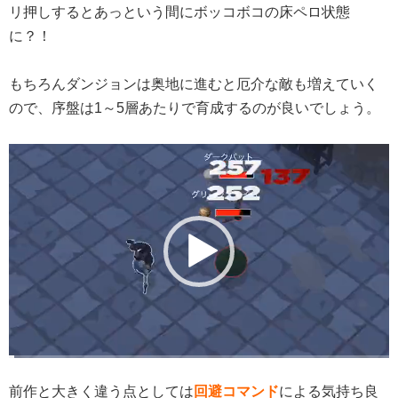
リ押しするとあっという間にボッコボコの床ペロ状態
に？！
もちろんダンジョンは奥地に進むと厄介な敵も増えていく
ので、序盤は1～5層あたりで育成するのが良いでしょう。
動
画
プ
レ
ー
ヤ
ー
前作と大きく違う点としては
回避コマンド
による気持ち良