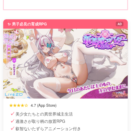
✨ 男子必見の育成RPG
AD
★★★★☆
4.7 (App Store)
美少女たちとの異世界城主生活
過激さが取り柄の放置RPG
叡智ないたずらアニメーション付き