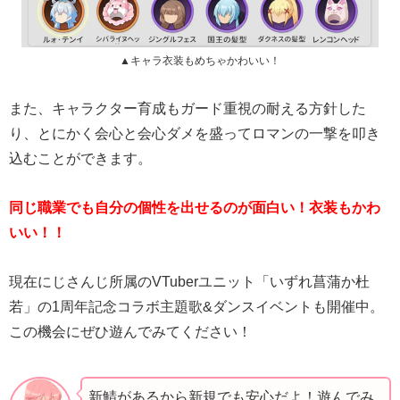
▲キャラ衣装もめちゃかわいい！
また、キャラクター育成もガード重視の耐える方針した
り、とにかく会心と会心ダメを盛ってロマンの一撃を叩き
込むことができます。
同じ職業でも自分の個性を出せるのが面白い！衣装もかわ
いい！！
現在にじさんじ所属のVTuberユニット「いずれ菖蒲か杜
若」の1周年記念コラボ主題歌&ダンスイベントも開催中。
この機会にぜひ遊んでみてください！
新鯖があるから新規でも安心だよ！遊んでみ