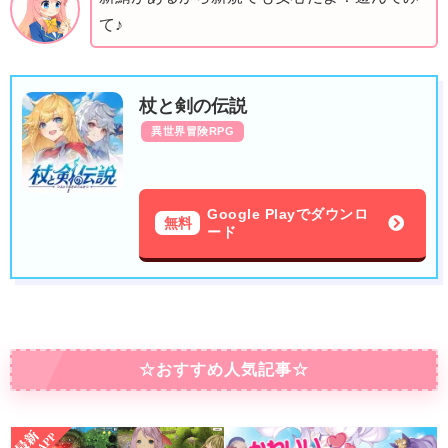
て♪
杖と剣の伝説
異世界冒険RPG
Google Playでダウンロ
無料
ード
☆おすすめ人気記事☆