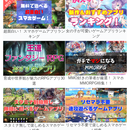
女の子が可愛いゲームアプリランキ
超面白い！ スマホゲームアプリラン
ング
キング
MMO好きの筆者が厳選！ スマホ
育成や世界観が魅力のRPGアプリ30
MMORPG特集！！
選
リセマラ不要で楽しめるスマホゲー
スタミナ無しで楽しめるスマホゲー