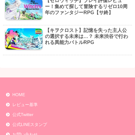
【ゼロウィッチ】プレイ評価レビュ
ー！集めて探して冒険するリゼロ10周
年のファンタジーRPG【サ終】
【キヲクロスト】記憶を失った主人公
の選択する未来は…？ 未来渋谷で行わ
れる異能力バトルRPG
HOME
レビュー基準
公式Twitter
公式LINEスタンプ
お問い合わせ