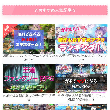
☆おすすめ人気記事☆
女の子が可愛いゲームアプリランキ
超面白い！ スマホゲームアプリラン
ング
キング
MMO好きの筆者が厳選！ スマホ
育成や世界観が魅力のRPGアプリ30
MMORPG特集！！
選