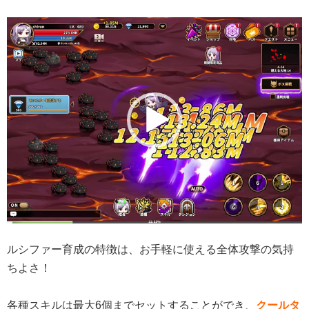
動
画
プ
レ
ー
ヤ
ー
ルシファー育成の特徴は、お手軽に使える全体攻撃の気持
ちよさ！
各種スキルは最大6個までセットすることができ、
クールタ