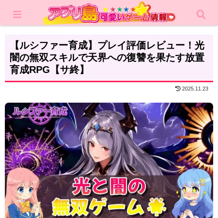
ホーム
レビュー
RPG
【ルシファー育成】プレイ評価レビュー！光
闇の無双スキルで天界への復讐を果たす放置
育成RPG【サ終】
2025.11.23