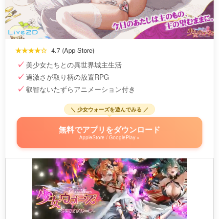
★★★★☆
4.7 (App Store)
美少女たちとの異世界城主生活
過激さが取り柄の放置RPG
叡智ないたずらアニメーション付き
＼ 少女ウォーズを遊んでみる ／
無料でアプリをダウンロード
AppleStore / GooglePlay »