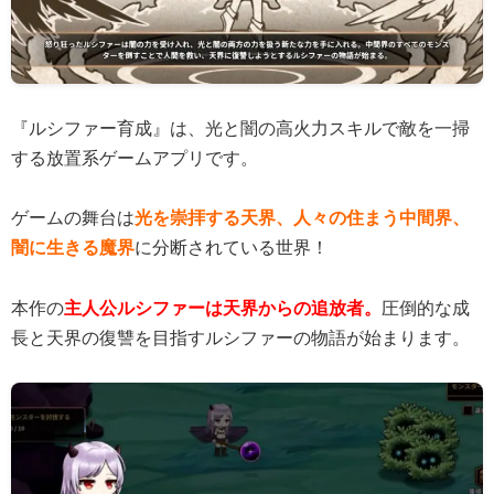
『ルシファー育成』は、光と闇の高火力スキルで敵を一掃
する放置系ゲームアプリです。
ゲームの舞台は
光を崇拝する天界、人々の住まう中間界、
闇に生きる魔界
に分断されている世界！
本作の
主人公ルシファーは天界からの追放者。
圧倒的な成
長と天界の復讐を目指すルシファーの物語が始まります。