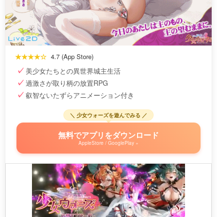
★★★★☆
4.7 (App Store)
美少女たちとの異世界城主生活
過激さが取り柄の放置RPG
叡智ないたずらアニメーション付き
＼ 少女ウォーズを遊んでみる ／
無料でアプリをダウンロード
AppleStore / GooglePlay »