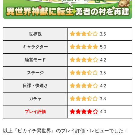
世界観
3.5
キャラクター
5.0
経営モード
4.2
ステージ
3.5
日課・快適さ
4.2
ガチャ
3.8
プレイ評価
4.0
以上『ピカイチ異世界』のプレイ評価・レビューでした！