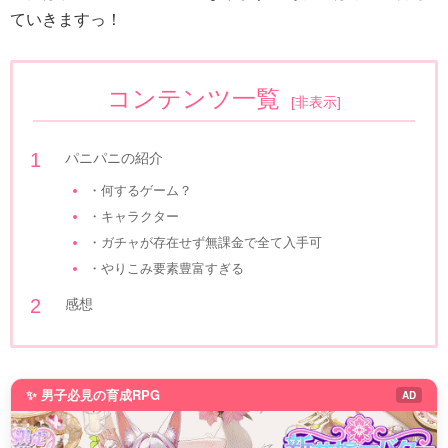
ていきますっ！
コンテンツ一覧
[
非表示
]
パニパニの紹介
・何するゲーム？
・キャラクター
・ガチャが存在せず無課金で全て入手可
・やりこみ要素豊富すぎる
感想
✨ 男子必見の育成RPG
AD