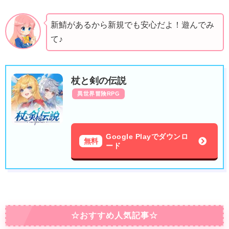
新鯖があるから新規でも安心だよ！遊んでみ
て♪
杖と剣の伝説
異世界冒険RPG
Google Playでダウンロ
無料
ード
☆おすすめ人気記事☆