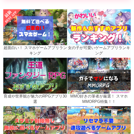
女の子が可愛いゲームアプリランキ
超面白い！ スマホゲームアプリラン
ング
キング
MMO好きの筆者が厳選！ スマホ
育成や世界観が魅力のRPGアプリ30
MMORPG特集！！
選