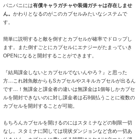
パニパニには
有償キャラガチャや装備ガチャは存在しませ
ん。
かわりとなるのがこのカプセルみたいなシステムで
す。
簡単に説明すると敵を倒すとカプセルが確率でドロップし
ます。また倒すごとにカプセルにエナジーがたまっていき
OPENになると開封することができます。
『結局課金しないとカプセルでないんやろ？』と思った
方…これ雑魚敵からもSカプセルやスキルカプセルが出るん
です…！無課金と課金者の違いは無課金は1個毎しかカプセ
ルを開封できないのに対し課金者は石8個払うことに複数の
カプセルを開封することが可能。
もちろんカプセルを開けるのにはスタミナなどの制限一切
なし。スタミナに関しては現状ダンジョンなど含め一切あ