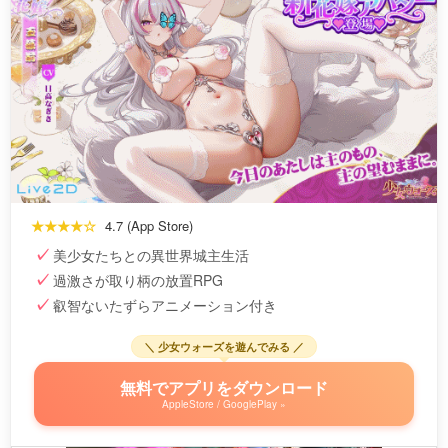
★★★★☆
4.7 (App Store)
美少女たちとの異世界城主生活
過激さが取り柄の放置RPG
叡智ないたずらアニメーション付き
＼ 少女ウォーズを遊んでみる ／
無料でアプリをダウンロード
AppleStore / GooglePlay »