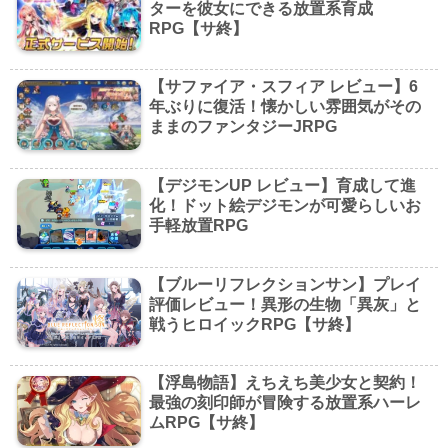
ターを彼女にできる放置系育成
RPG【サ終】
【サファイア・スフィア レビュー】6
年ぶりに復活！懐かしい雰囲気がその
ままのファンタジーJRPG
【デジモンUP レビュー】育成して進
化！ドット絵デジモンが可愛らしいお
手軽放置RPG
【ブルーリフレクションサン】プレイ
評価レビュー！異形の生物「異灰」と
戦うヒロイックRPG【サ終】
【浮島物語】えちえち美少女と契約！
最強の刻印師が冒険する放置系ハーレ
ムRPG【サ終】