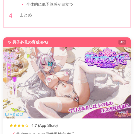
全体的に低予算感が目立つ
まとめ
✨ 男子必見の育成RPG
AD
★★★★☆
4.7 (App Store)