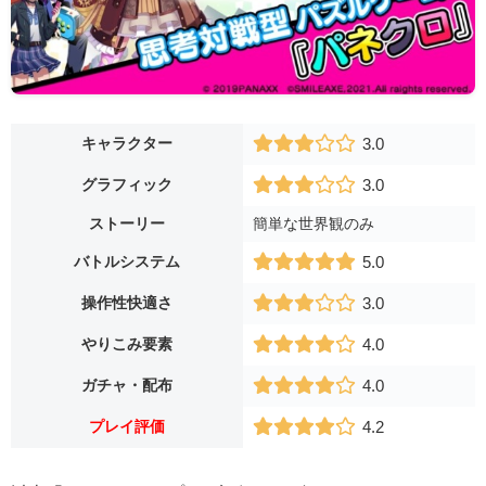
キャラクター
3.0
グラフィック
3.0
ストーリー
簡単な世界観のみ
バトルシステム
5.0
操作性快適さ
3.0
やりこみ要素
4.0
ガチャ・配布
4.0
プレイ評価
4.2