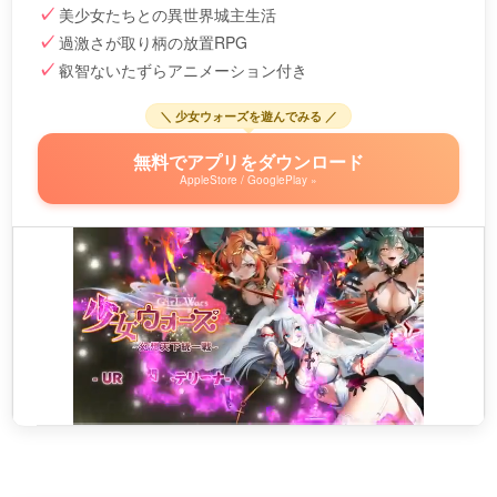
美少女たちとの異世界城主生活
過激さが取り柄の放置RPG
叡智ないたずらアニメーション付き
＼ 少女ウォーズを遊んでみる ／
無料でアプリをダウンロード
AppleStore / GooglePlay »