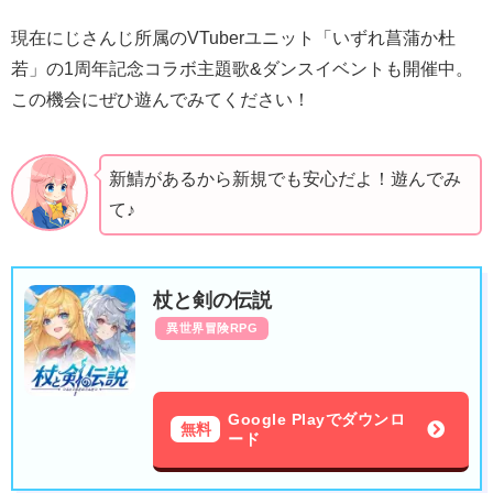
現在にじさんじ所属のVTuberユニット「いずれ菖蒲か杜
若」の1周年記念コラボ主題歌&ダンスイベントも開催中。
この機会にぜひ遊んでみてください！
新鯖があるから新規でも安心だよ！遊んでみ
て♪
杖と剣の伝説
異世界冒険RPG
Google Playでダウンロ
無料
ード