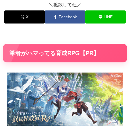
＼拡散してね／
X
Facebook
LINE
筆者がハマってる育成RPG【PR】