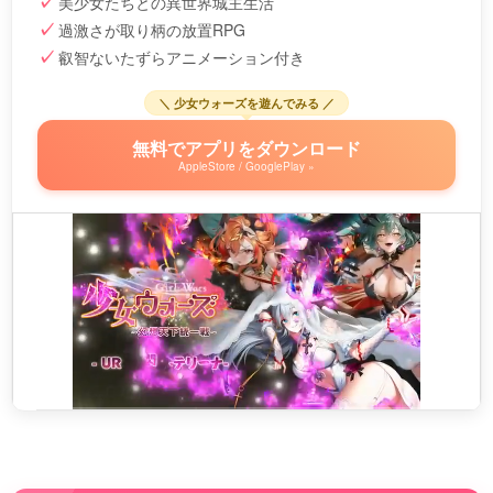
美少女たちとの異世界城主生活
過激さが取り柄の放置RPG
叡智ないたずらアニメーション付き
＼ 少女ウォーズを遊んでみる ／
無料でアプリをダウンロード
AppleStore / GooglePlay »