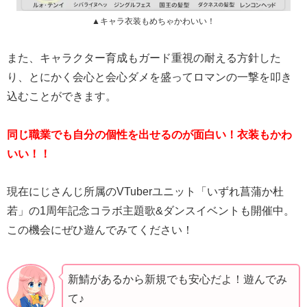
▲キャラ衣装もめちゃかわいい！
また、キャラクター育成もガード重視の耐える方針した
り、とにかく会心と会心ダメを盛ってロマンの一撃を叩き
込むことができます。
同じ職業でも自分の個性を出せるのが面白い！衣装もかわ
いい！！
現在にじさんじ所属のVTuberユニット「いずれ菖蒲か杜
若」の1周年記念コラボ主題歌&ダンスイベントも開催中。
この機会にぜひ遊んでみてください！
新鯖があるから新規でも安心だよ！遊んでみ
て♪