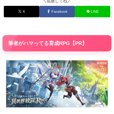
＼拡散してね／
X
Facebook
LINE
筆者がハマってる育成RPG【PR】