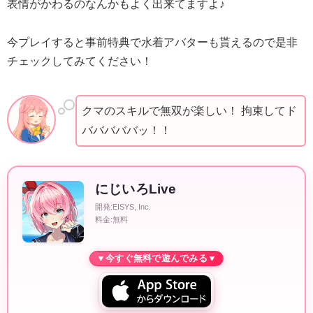
表情がかわるのなんかもよく出来てますよ♪
今プレイすると事前特典で水着アバターも貰えるので是非
チェックしてみてください！
クマのスキルで無双が楽しい！ 拘束してド
バババババッ！！
にじいろLive
開発:EISYS, Inc.
料金:無料