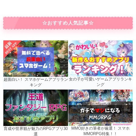
☆おすすめ人気記事☆
女の子が可愛いゲームアプリランキ
超面白い！ スマホゲームアプリラン
ング
キング
MMO好きの筆者が厳選！ スマホ
育成や世界観が魅力のRPGアプリ30
MMORPG特集！！
選