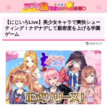
ホーム
レビュー
アクション
【にじいろLive】美少女キャラで爽快シュー
ティング！ナデナデして親密度を上げる学園
ゲーム
2019.12.17