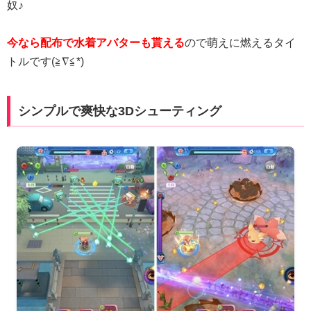
奴♪
今なら配布で水着アバターも貰える
ので萌えに燃えるタイ
トルです(≧∇≦*)
シンプルで爽快な3Dシューティング