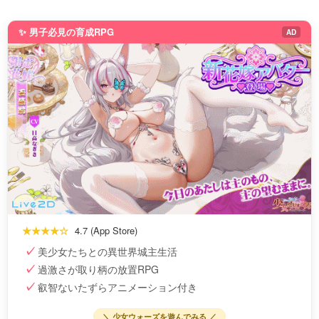
✨ 男子必見の育成RPG
AD
★★★★☆
4.7 (App Store)
美少女たちとの異世界城主生活
過激さが取り柄の放置RPG
叡智ないたずらアニメーション付き
＼ 少女ウォーズを遊んでみる ／