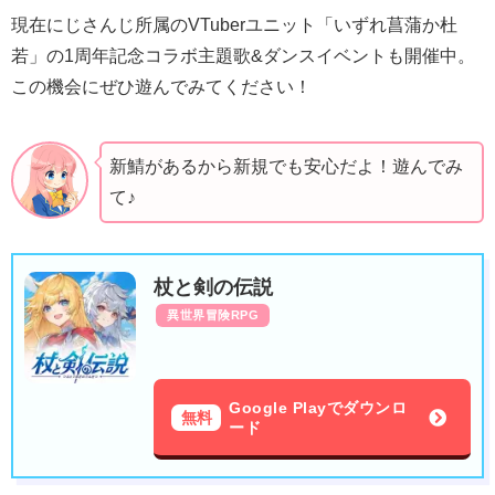
現在にじさんじ所属のVTuberユニット「いずれ菖蒲か杜
若」の1周年記念コラボ主題歌&ダンスイベントも開催中。
この機会にぜひ遊んでみてください！
新鯖があるから新規でも安心だよ！遊んでみ
て♪
杖と剣の伝説
異世界冒険RPG
Google Playでダウンロ
無料
ード