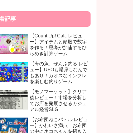
着記事
【Count Up! Calc レビュ
ー】アイテムと頭脳で数字
を作る！思考が加速するひ
らめき計算ゲーム
【海の魚、ぜんぶ釣る レビ
ュー】UFOも爆弾もなんで
もあり！カオスなインフレ
を楽しむ釣りゲーム
【モノマーケット】クリア
後レビュー！市場を分析し
てお店を発展させるカジュ
アル経営SLG
【お布団ねこバトル レビュ
ー】かわいさ満点！お布団
の中にネコちゃんを招き入