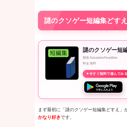
謎のクソゲー短編集どす
謎のクソゲー短編
開発:NukadukeParipiMan
料金:無料
まず最初に「謎のクソゲー短編集どすえ」
かなり好き
です。