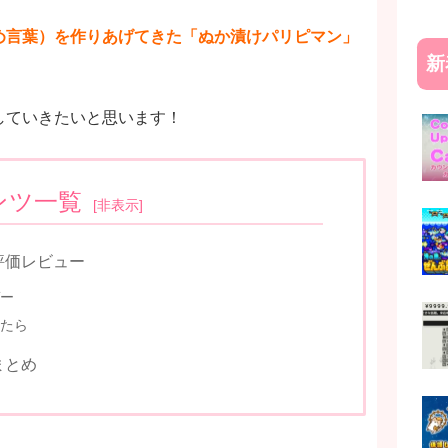
め言葉）を作りあげてきた「ぬか漬けパリピマン」
新
していきたいと思います！
ンツ一覧
[
非表示
]
評価レビュー
ー
たら
まとめ