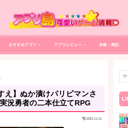
おすすめアプリ
アプリレビュー
攻略・雑記
ム
すえ】ぬか漬けパリピマンさ
L
実況勇者の二本仕立てRPG
2022.11.21