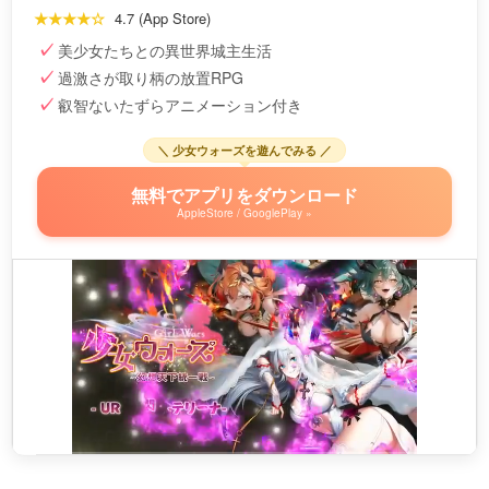
★★★★☆
4.7 (App Store)
美少女たちとの異世界城主生活
過激さが取り柄の放置RPG
叡智ないたずらアニメーション付き
＼ 少女ウォーズを遊んでみる ／
無料でアプリをダウンロード
AppleStore / GooglePlay »