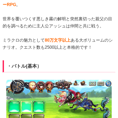
ーRPG
。
世界を覆いつくす悪しき霧の解明と突然裏切った親父の目
的を調べるために主人公アッシュは仲間と共に戦う。
ミラクロの魅力として
80万文字以上
ある大ボリュームのシ
ナリオ。クエスト数も2500以上と本格的です！
・バトル(基本）