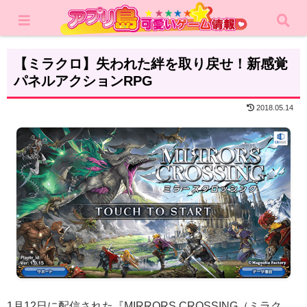
ホーム
レビュー
RPG
【ミラクロ】失われた絆を取り戻せ！新感覚
パネルアクションRPG
2018.05.14
1月12日に配信された『MIRRORS CROSSING（ミラク