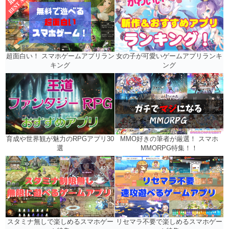
女の子が可愛いゲームアプリランキ
超面白い！ スマホゲームアプリラン
ング
キング
MMO好きの筆者が厳選！ スマホ
育成や世界観が魅力のRPGアプリ30
MMORPG特集！！
選
リセマラ不要で楽しめるスマホゲー
スタミナ無しで楽しめるスマホゲー