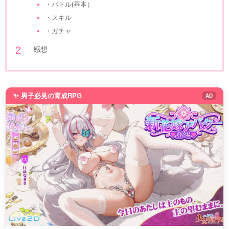
・バトル(基本）
・スキル
・ガチャ
感想
✨ 男子必見の育成RPG
AD