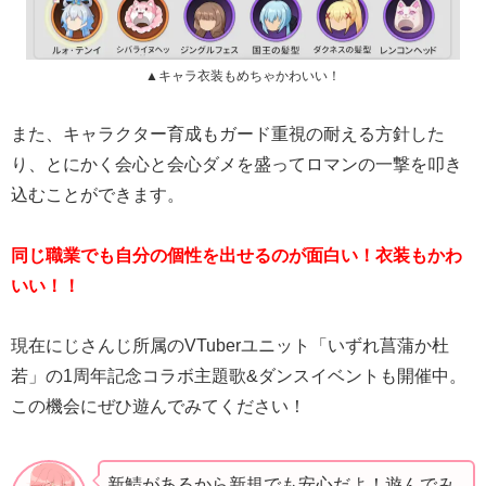
▲キャラ衣装もめちゃかわいい！
また、キャラクター育成もガード重視の耐える方針した
り、とにかく会心と会心ダメを盛ってロマンの一撃を叩き
込むことができます。
同じ職業でも自分の個性を出せるのが面白い！衣装もかわ
いい！！
現在にじさんじ所属のVTuberユニット「いずれ菖蒲か杜
若」の1周年記念コラボ主題歌&ダンスイベントも開催中。
この機会にぜひ遊んでみてください！
新鯖があるから新規でも安心だよ！遊んでみ