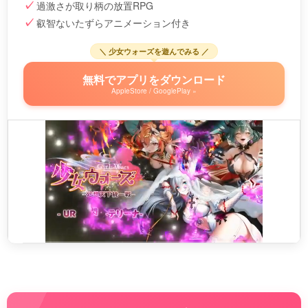
過激さが取り柄の放置RPG
叡智ないたずらアニメーション付き
＼ 少女ウォーズを遊んでみる ／
無料でアプリをダウンロード
AppleStore / GooglePlay »