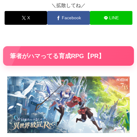
＼拡散してね／
X
Facebook
LINE
筆者がハマってる育成RPG【PR】