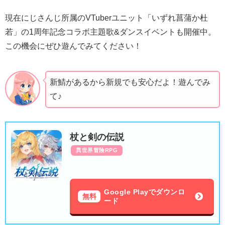
現在にじさんじ所属のVTuberユニット「いずれ菖蒲か杜
若」の1周年記念コラボ主題歌&ダンスイベントも開催中。
この機会にぜひ遊んでみてください！
新鯖があるから新規でも安心だよ！遊んでみ
て♪
杖と剣の伝説
異世界冒険RPG
Google Playでダウンロ
無料
ード