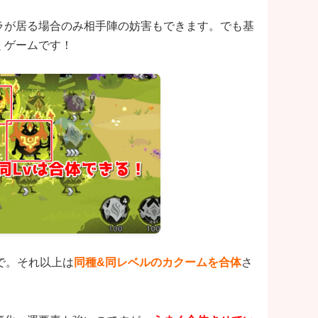
ラが居る場合のみ相手陣の妨害もできます。でも基
くゲームです！
で。それ以上は
同種&同レベルのカクームを合体
さ