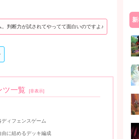
！
新
ム。判断力が試されてやってて面白いのですよ♪
✨
ンツ一覧
[
非表示
]
略ディフェンスゲーム
自由に組めるデッキ編成