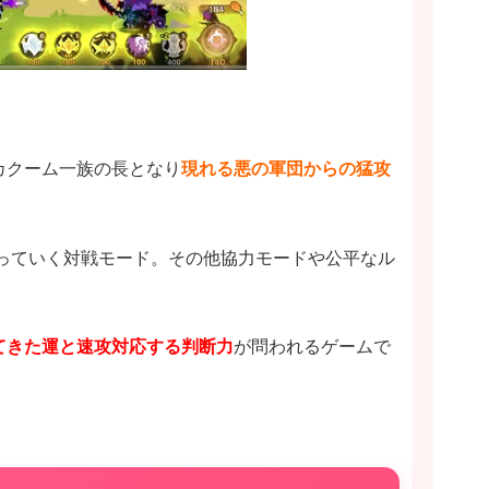
カクーム一族の長となり
現れる悪の軍団からの猛攻
。
戦っていく対戦モード。その他協力モードや公平なル
！
てきた運と速攻対応する判断力
が問われるゲームで