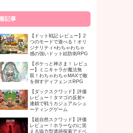
着記事
【ドット戦記 レビュー】2
つのモードで遊べる！オリ
ジナリティ×わちゃわちゃ
感の強いドット絵防衛RPG
【ポケっと神さま！ レビュ
ー】ミニキャラが魔法無
双！わちゃわちゃMAXで敵
を倒すディフェンスRPG
【ダックスクワッド】評価
レビュー！タマゴの反射×
連鎖で戦うカジュアルシュ
ーティングゲーム
【超自然スクワッド】評価
レビュー！ホラーなのに笑
える協力型遺跡探索アドベ