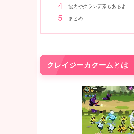
協力やクラン要素もあるよ
まとめ
クレイジーカクームとは
動
画
プ
レ
ー
ヤ