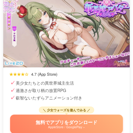
★★★★☆
4.7 (App Store)
美少女たちとの異世界城主生活
過激さが取り柄の放置RPG
叡智ないたずらアニメーション付き
＼ 少女ウォーズを遊んでみる ／
無料でアプリをダウンロード
AppleStore / GooglePlay »