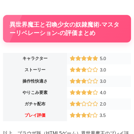
異世界魔王と召喚少女の奴隷魔術-マスタ
ーリベレーション-の評価まとめ
キャラクター
5.0
ストーリー
3.0
操作性快適さ
3.0
やりこみ要素
4.0
ガチャ配布
2.0
プレイ評価
3.5
以上、ブラウザ版（HTML5ゲーム）異世界魔王のプレイ評