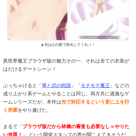
▲光は心の眼で除去してくれっ！
異世界魔王ブラウザ版の魅力その一、それは全ての衣装が
はだけるデートシーン！
ぶっちゃけると「
華と武の戦国
」「
モテモテ魔王
」などの
成り上がり系ゲームとやることは同じ。両方共に過激なゲ
ームシリーズだが、本作は
光で対応するという更に上を行
く所業
をやり遂げた。
まるで「
ブラウザ版だから林檎の審査も必要なし＝やりた
い放題！
」 という開発スタッフの声が聞こえてきそうだ。