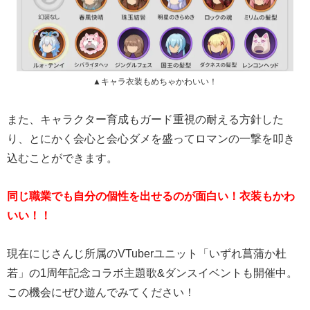
▲キャラ衣装もめちゃかわいい！
また、キャラクター育成もガード重視の耐える方針した
り、とにかく会心と会心ダメを盛ってロマンの一撃を叩き
込むことができます。
同じ職業でも自分の個性を出せるのが面白い！衣装もかわ
いい！！
現在にじさんじ所属のVTuberユニット「いずれ菖蒲か杜
若」の1周年記念コラボ主題歌&ダンスイベントも開催中。
この機会にぜひ遊んでみてください！