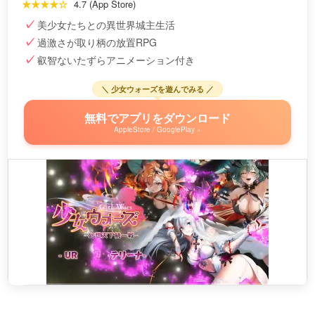
★★★★☆
4.7 (App Store)
美少女たちとの異世界城主生活
過激さが取り柄の放置RPG
叡智ないたずらアニメーション付き
＼ 少女ウォーズを遊んでみる ／
無料でアプリをダウンロード
AppleStore / GooglePlay »