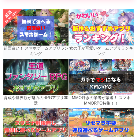
女の子が可愛いゲームアプリランキ
超面白い！ スマホゲームアプリラン
ング
キング
MMO好きの筆者が厳選！ スマホ
育成や世界観が魅力のRPGアプリ30
MMORPG特集！！
選