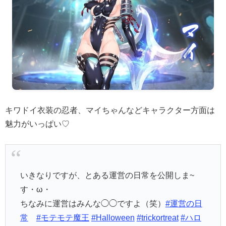
キワドイ衣装の忍者、マイちゃんなどキャラクター方面は
魅力がいっぱい♡
いきなりですが、とある運営の日常を公開しま~
す・ω・
ちなみに運営はみんな◯◯ですよ（笑）
#運営の日
常
#モテモテ魔王
#Halloween
#trickortreat
#ハロ