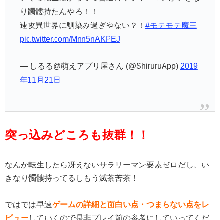
り髑髏持たんやろ！！
速攻異世界に馴染み過ぎやない？！
#モテモテ魔王
pic.twitter.com/Mnn5nAKPEJ
— しるる@萌えアプリ屋さん (@ShiruruApp)
2019
年11月21日
突っ込みどころも抜群！！
なんか転生したら冴えないサラリーマン要素ゼロだし、い
きなり髑髏持ってるしもう滅茶苦茶！
ではでは早速
ゲームの詳細と面白い点・つまらない点をレ
ビュー
していくので是非プレイ前の参考にしていってくだ