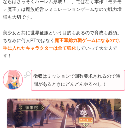
ならばさっそくハーレム形成！、、ではなく本作「モテモ
テ魔王」は魔族経営シミュレーションゲームなので戦力増
強も大切です。
美少女と共に世界征服という目的もあるので育成も必須。
ちなみに何人PTではなく
魔王軍総力戦ゲームになるので、
手に入れたキャラクターは全て強化
していって大丈夫で
す！
徴収はミッションで回数要求されるので時
間があるときにどんどんやるべし！