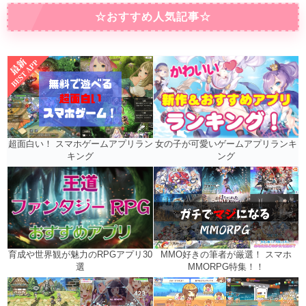
☆おすすめ人気記事☆
女の子が可愛いゲームアプリランキ
超面白い！ スマホゲームアプリラン
ング
キング
MMO好きの筆者が厳選！ スマホ
育成や世界観が魅力のRPGアプリ30
MMORPG特集！！
選